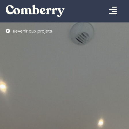
Aller
Flyou
au
Men
contenu
Revenir aux projets