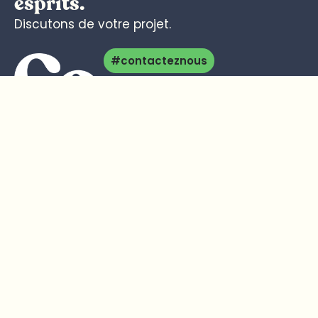
esprits.
Discutons de votre projet.
#contacteznous
#une question ?
Comberry, l’agence de communication fruitée
et créative. Nous donnons à chaque projet sa
saveur unique pour rendre votre marque
visible, mémorable et impactante.
L'agence Comberry
Nos prestations