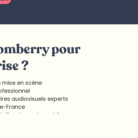
Comberry pour
ise ?
la mise en scène
ofessionnel
ires audiovisuels experts
de-France
d’inspirer votre public